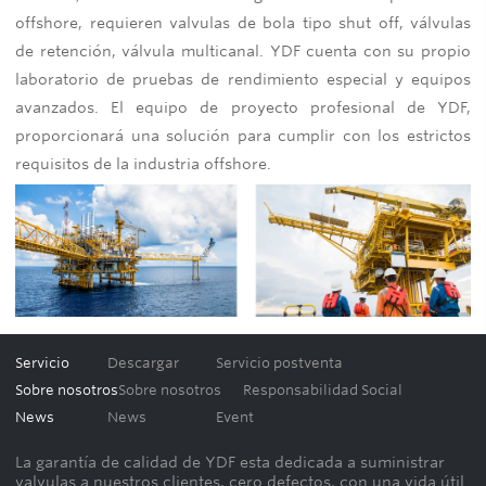
offshore, requieren valvulas de bola tipo shut off, válvulas
de retención, válvula multicanal. YDF cuenta con su propio
laboratorio de pruebas de rendimiento especial y equipos
avanzados. El equipo de proyecto profesional de YDF,
proporcionará una solución para cumplir con los estrictos
requisitos de la industria offshore.
Servicio
Descargar
Servicio postventa
Sobre nosotros
Sobre nosotros
Responsabilidad Social
News
News
Event
La garantía de calidad de YDF esta dedicada a suministrar
valvulas a nuestros clientes, cero defectos, con una vida útil